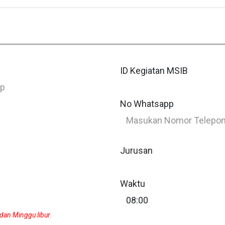
Ctech ERP Academy
Ctech ERP Store
ID Kegiatan MSIB
No Whatsapp
Jurusan
Waktu
 dan Minggu libur.